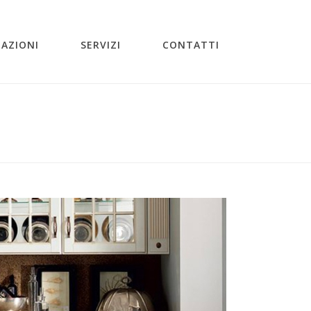
ZAZIONI
SERVIZI
CONTATTI
INIZIO
/
INTRO-SHABBY-CHIC
/ INTRO-SHABBY-CHIC