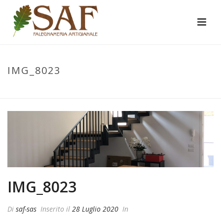
IMG_8023
INIZIO
/
IMG_8023
/ IMG_8023
IMG_8023
Di
saf-sas
Inserito il
28 Luglio 2020
In