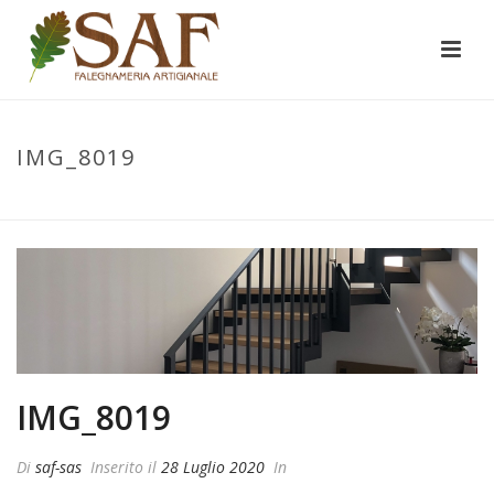
IMG_8019
INIZIO
/
IMG_8019
/ IMG_8019
IMG_8019
Di
saf-sas
Inserito il
28 Luglio 2020
In