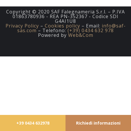
Copyright © 2020 SAF Falegnameria S.r.l. – P.IVA
01863780936 - REA PN-352367 - Codice SDI
G4AI1U8
Privacy Policy
–
Cookies policy
– Email:
info@saf-
sas.com
– Telefono:
(+39) 0434 632 978
Powered by
Web&Com
+39 0434 632978
Richiedi informazioni