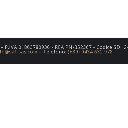
. – P.IVA 01863780936 - REA PN-352367 - Codice SDI 
nfo@saf-sas.com
– Telefono:
(+39) 0434 632 978