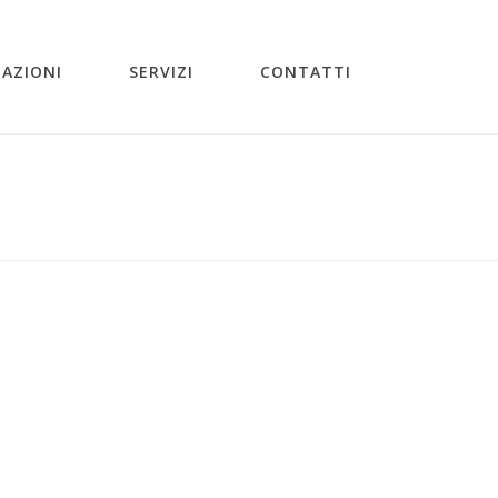
ZAZIONI
SERVIZI
CONTATTI
/
REALIZZAZIONI
/
PROGETTI
/ PROGETTAZIONE-12