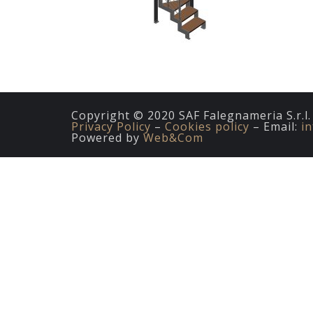
Copyright © 2020 SAF Falegnameria S.r.l
Privacy Policy
–
Cookies policy
– Email:
i
Powered by
Web&Com