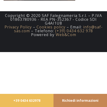
Copyright © 2020 SAF Falegnameria S.r.l. – P.IVA
01863780936 - REA PN-352367 - Codice SDI
G4AI1U8
Privacy Policy
–
Cookies policy
– Email:
info@saf-
sas.com
– Telefono:
(+39) 0434 632 978
Powered by
Web&Com
+39 0434 632978
Richiedi informazioni