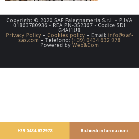
Copyright © 2020 SAF Falegnameria S.r.l. – P.IVA
01863780936 - REA PN-352367 - Codice SDI
G4AI1U8
Privacy Policy
–
Cookies policy
– Email:
info@saf-
sas.com
– Telefono:
(+39) 0434 632 978
Powered by
Web&Com
+39 0434 632978
Richiedi informazioni