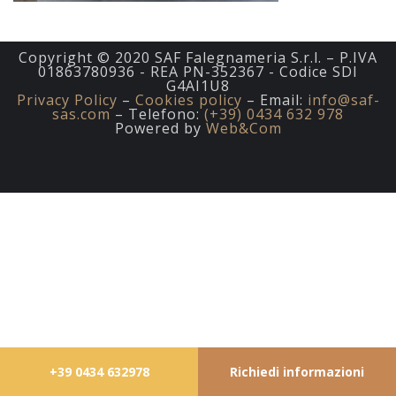
Copyright © 2020 SAF Falegnameria S.r.l. – P.IVA
01863780936 - REA PN-352367 - Codice SDI
G4AI1U8
Privacy Policy
–
Cookies policy
– Email:
info@saf-
sas.com
– Telefono:
(+39) 0434 632 978
Powered by
Web&Com
+39 0434 632978
Richiedi informazioni