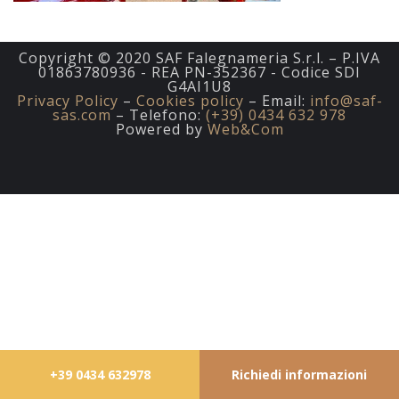
Copyright © 2020 SAF Falegnameria S.r.l. – P.IVA
01863780936 - REA PN-352367 - Codice SDI
G4AI1U8
Privacy Policy
–
Cookies policy
– Email:
info@saf-
sas.com
– Telefono:
(+39) 0434 632 978
Powered by
Web&Com
+39 0434 632978
Richiedi informazioni